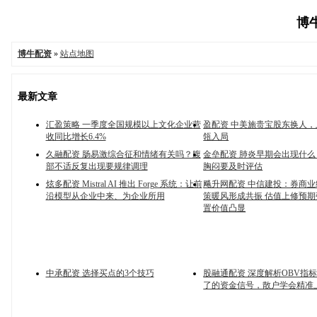
博牛
博牛配资
»
站点地图
最新文章
汇盈策略 一季度全国规模以上文化企业营
盈配资 中美施贵宝股东换人
收同比增长6.4%
瓴入局
久融配资 肠易激综合征和情绪有关吗？腹
金垒配资 肺炎早期会出现什
部不适反复出现要规律调理
胸闷要及时评估
炫多配资 Mistral AI 推出 Forge 系统：让前
飚升网配资 中信建投：券商
沿模型从企业中来、为企业所用
策暖风形成共振 估值上修预期
置价值凸显
中承配资 选择买点的3个技巧
股融通配资 深度解析OBV指
了的资金信号，散户学会精准