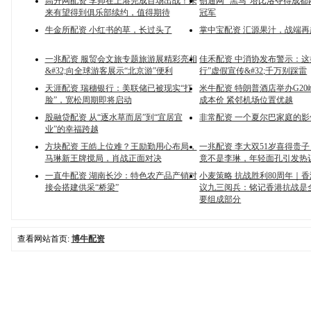
高升网配资 李帅在上港完成百场出战！未
创通网 “黑马”塔比洛夺得成
来有望得到俱乐部续约，值得期待
冠军
牛金所配资 小红书的草，长过头了
掌中宝配资 汇源果汁，战端再
一兆配资 服贸会文旅专题旅游展精彩亮相
佳禾配资 中消协发布警示：这
&#32;向全球游客展示“北京游”便利
行”虚假宣传&#32;千万别踩雷
天涯配资 瑞穗银行：美联储已被现实“打
米牛配资 特朗普酒店举办G2
脸”，宽松周期即将启动
成本价 紧邻机场位置优越
股融贷配资 从“逐水草而居”到“宜居宜
非常配资 一个夏尔巴家庭的影
业”的幸福跨越
方块配资 王皓上位难？王励勤用心布局，
一兆配资 李大双51岁喜得贵
马琳新王牌搅局，肖战正面对决
竟不是李琳，年轻面孔引发热
一直牛配资 湖南长沙：特色农产品产销对
小麦策略 抗战胜利80周年｜
接会搭建供采“桥梁”
议九三阅兵：铭记香港抗战是
要组成部分
查看网站首页:
博牛配资