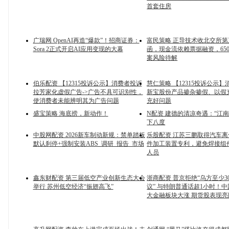
首套住房
广瑞网 OpenAI再造“爆款”！招商证券：
富民策略 正导技术收北交所
Sora 2正式开启AI应用变现的大幕
函，现金流依赖票据融资，65
案风险待解
伯乐配资 【12315投诉公示】消费者投诉
慧仁策略 【12315投诉公示
拉芳家化虚假广告->广告不具可识别性，
新宝股份产品掺杂掺假、以假
使消费者未能辨明其为广告问题
充好问题
盛宝策略 海底捞，新动作！
N配资 建德的清凉奇遇：“江南
下八度
中股网配资 2026新车制动新规：禁单踏板
乐股配资 江苏三鹏取得汽车
默认刹停+强制安装ABS_调研_报告_市场
件加工装置专利，避免焊接组
人员
鑫东财配资 第三届低空产业创新生态大会
浙商配资 普京拒绝“乌方至少3
举行 苏州低空经济“振翅高飞”
议” 与特朗普通话超1小时！
大金融板块大涨 期货股表现亮