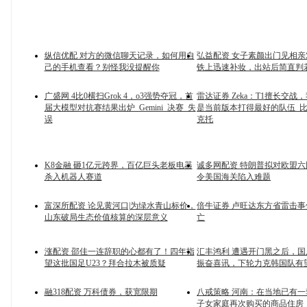
纵信优配 对方的微信聊天记录，如何用自
弘益配资 女子素颜出门见相
己的手机查看？别怪我没提醒你
铁上迅速补妆，出站后简直判
广盛网 4比0横扫Grok 4，o3强势夺冠，首
雷达证券 Zeka：T1擅长交战
届大模型对抗赛结果出炉_Gemini_决赛_失
是当前版本打得最好的队伍_比
误
克托
K8金融 砸1亿元跨界，百亿巨头老板电器
诚多网配资 特朗普拟对欧盟
杀入机器人赛道
令美国海关陷入难题
富深所配资 论见黄河口|为绿水青山标价，
倍牛证券 卢旺达东方省雷击事
山东破局生态价值核算的深层意义
亡
涨配资 邵佳一连辞职的心都有了！四年指
汇丰鸿利 遭遇开门黑之后，
望这批国足U23？拜合拉木被质疑
振奋喜讯，下轮力克韩国队有
融318配资 万科债券，获宽限期
八戒策略 河南：在当地已有
子女家庭再次购买的商品住房