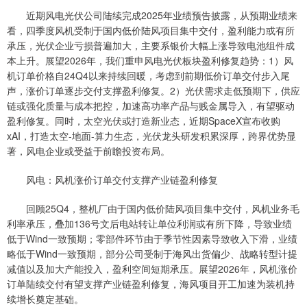
近期风电光伏公司陆续完成2025年业绩预告披露，从预期业绩来
看，四季度风机受制于国内低价陆风项目集中交付，盈利能力或有所
承压，光伏企业亏损普遍加大，主要系银价大幅上涨导致电池组件成
本上升。展望2026年，我们重申风电光伏板块盈利修复趋势：1）风
机订单价格自24Q4以来持续回暖，考虑到前期低价订单交付步入尾
声，涨价订单逐步交付支撑盈利修复。2）光伏需求走低预期下，供应
链或强化质量与成本把控，加速高功率产品与贱金属导入，有望驱动
盈利修复。同时，太空光伏或打造新业态，近期SpaceX宣布收购
xAI，打造太空-地面-算力生态，光伏龙头研发积累深厚，跨界优势显
著，风电企业或受益于前瞻投资布局。
风电：风机涨价订单交付支撑产业链盈利修复
回顾25Q4，整机厂由于国内低价陆风项目集中交付，风机业务毛
利率承压，叠加136号文后电站转让单位利润或有所下降，导致业绩
低于Wind一致预期；零部件环节由于季节性因素导致收入下滑，业绩
略低于Wind一致预期，部分公司受制于海风出货偏少、战略转型计提
减值以及加大产能投入，盈利空间短期承压。展望2026年，风机涨价
订单陆续交付有望支撑产业链盈利修复，海风项目开工加速为装机持
续增长奠定基础。