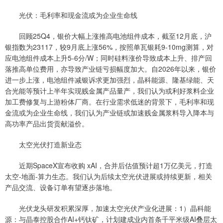
光伏：毛利率和现金流或为企业生命线
回顾25Q4，银价大幅上涨推高电池组件成本，截至12月底，沪
银指数为23117，较9月底上涨56%，按照单瓦银耗9-10mg测算，对
应电池组件成本上升5-6分/W；同时硅料涨价导致成本上升、排产回
落推高单位费用，亦导致产业链亏损幅度加大。自2026年以来，银价
进一步上涨，电池组件减银诉求更加强烈，晶科能源、隆基绿能、天
合光能等预计上半年实现贱金属产品量产，我们认为或利好浆料企业
加工费修复与上游粉体厂商。在行业需求低迷的背景下，毛利率和现
金流或为企业生命线，我们认为产业链或加速贱金属浆料导入降本与
高功率产品出货贡献溢价。
太空光伏打造新业态
近期SpaceX宣布收购 xAI，合并后估值预计超1万亿美元，打造
太空-地面-算力生态。我们认为后续太空光伏进展或持续更新，相关
产品交流、设备订单有望逐步落地。
光伏龙头研发积累深厚，加速太空光伏产业化进展：1）晶科能
源：与晶泰控股合作AI+钙钛矿，计划建成业内首条千平米级AI叠层太