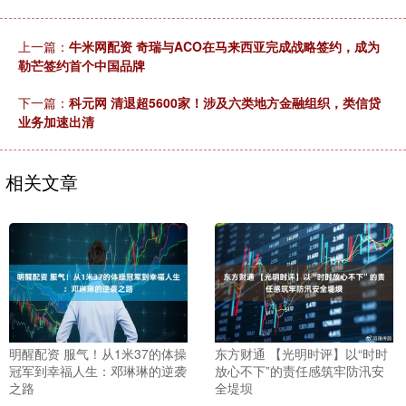
上一篇：
牛米网配资 奇瑞与ACO在马来西亚完成战略签约，成为
勒芒签约首个中国品牌
下一篇：
科元网 清退超5600家！涉及六类地方金融组织，类信贷
业务加速出清
相关文章
明醒配资 服气！从1米37的体操
东方财通 【光明时评】以“时时
冠军到幸福人生：邓琳琳的逆袭
放心不下”的责任感筑牢防汛安
之路
全堤坝