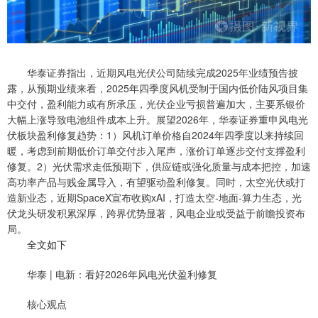
华泰证券指出，近期风电光伏公司陆续完成2025年业绩预告披
露，从预期业绩来看，2025年四季度风机受制于国内低价陆风项目集
中交付，盈利能力或有所承压，光伏企业亏损普遍加大，主要系银价
大幅上涨导致电池组件成本上升。展望2026年，华泰证券重申风电光
伏板块盈利修复趋势：1）风机订单价格自2024年四季度以来持续回
暖，考虑到前期低价订单交付步入尾声，涨价订单逐步交付支撑盈利
修复。2）光伏需求走低预期下，供应链或强化质量与成本把控，加速
高功率产品与贱金属导入，有望驱动盈利修复。同时，太空光伏或打
造新业态，近期SpaceX宣布收购xAI，打造太空-地面-算力生态，光
伏龙头研发积累深厚，跨界优势显著，风电企业或受益于前瞻投资布
局。
全文如下
华泰 | 电新：看好2026年风电光伏盈利修复
核心观点