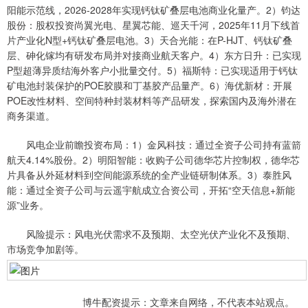
阳能示范线，2026-2028年实现钙钛矿叠层电池商业化量产。2）钧达
股份：股权投资尚翼光电、星翼芯能、巡天千河，2025年11月下线首
片产业化N型+钙钛矿叠层电池。3）天合光能：在P-HJT、钙钛矿叠
层、砷化镓均有研发布局并对接商业航天客户。4）东方日升：已实现
P型超薄异质结海外客户小批量交付。5）福斯特：已实现适用于钙钛
矿电池封装保护的POE胶膜和丁基胶产品量产。6）海优新材：开展
POE改性材料、空间特种封装材料等产品研发，探索国内及海外潜在
商务渠道。
风电企业前瞻投资布局：1）金风科技：通过全资子公司持有蓝箭
航天4.14%股份。2）明阳智能：收购子公司德华芯片控制权，德华芯
片具备从外延材料到空间能源系统的全产业链研制体系。3）泰胜风
能：通过全资子公司与云遥宇航成立合资公司，开拓“空天信息+新能
源”业务。
风险提示：风电光伏需求不及预期、太空光伏产业化不及预期、
市场竞争加剧等。
博牛配资提示：文章来自网络，不代表本站观点。