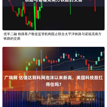
优羊二融 铁路客户敦促监管机构阻止联合太平洋铁路与诺福克南方
铁路的交易