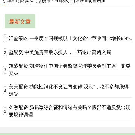
祥富配资 实探北京楼市：五环外项目看房量明显增加
5
最新文章
汇盈策略 一季度全国规模以上文化企业营收同比增长6.4%
1
盈配资 中美施贵宝股东换人，上药退出高瓴入局
2
旭盛配资 刘浩凌任中国证券监督管理委员会副主席、党委
3
委员
美美配资 功能性消化不良让胃变得“没劲”，吃不多却胀得
4
难受
久融配资 肠易激综合征和情绪有关吗？腹部不适反复出现
5
要规律调理