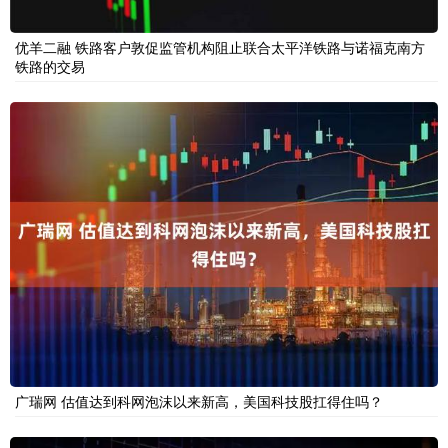
优羊二融 铁路客户敦促监管机构阻止联合太平洋铁路与诺福克南方
铁路的交易
广瑞网 估值达到科网泡沫以来新高，美国科技股扛得住吗？