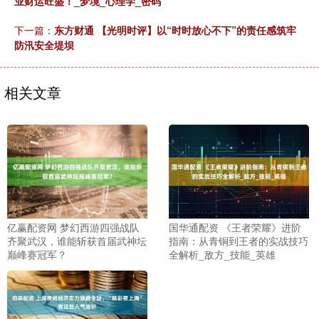
业财运旺盛！_梦境_心理学_密码
下一篇：
东方财通 【光明时评】以“时时放心不下”的责任感筑牢
防汛安全堤坝
相关文章
亿赢配资网 梦幻西游四强战队
国华通配资 《王者荣耀》进阶
齐聚武汉，谁能斩获首届武神坛
指南：从青铜到王者的实战技巧
巅峰赛冠军？
全解析_敌方_技能_英雄