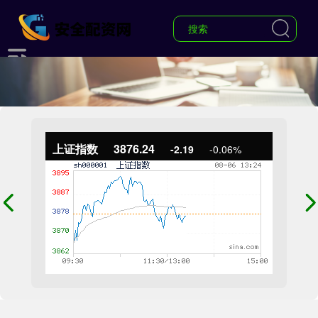
上证指数
3876.24
-2.19
-0.06%