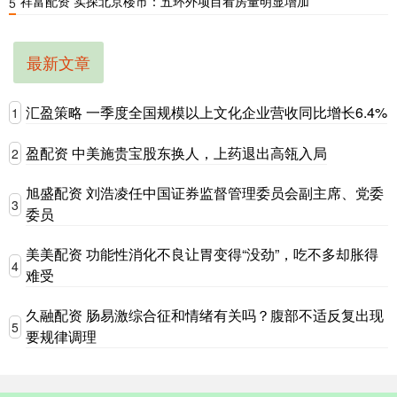
祥富配资 实探北京楼市：五环外项目看房量明显增加
5
最新文章
汇盈策略 一季度全国规模以上文化企业营收同比增长6.4%
1
盈配资 中美施贵宝股东换人，上药退出高瓴入局
2
旭盛配资 刘浩凌任中国证券监督管理委员会副主席、党委
3
委员
美美配资 功能性消化不良让胃变得“没劲”，吃不多却胀得
4
难受
久融配资 肠易激综合征和情绪有关吗？腹部不适反复出现
5
要规律调理