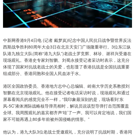
中新网香港9月4日电 (记者 戴梦岚)纪念中国人民抗日战争暨世界反法
西斯战争胜利80周年大会3日在北京天安门广场隆重举行。3位东江纵
队港九独立大队(简称“港九大队”)老战士罗竞辉、林珍、谢祥兴受邀在
现场观礼。香港史专家刘智鹏、刘蜀永接受记者采访时表示，这充分
体现了国家对抗战老战士的关爱，也彰显了香港抗战是全国抗战重要
组成部分、香港同胞和全国人民血浓于水。
港区全国政协委员、香港地方志中心总编辑、岭南大学历史系教授刘
智鹏在北京现场观礼。他在接受记者电话采访时说，现场观礼和通过
屏幕看阅兵的感觉完全不一样，“我印象最深刻的是，现场看到‘东
风-5C’液体洲际战略核导弹亮相时，解说员说该型导弹打击范围覆盖
全球。我周围观礼的嘉宾都齐声‘哇’了一声。我可以肯定地说，我们国
家不可能再遇上80多年前被外国侵略的情形。”
他认为，港九大队3位老战士受邀观礼，充分说明了抗战时期，香港同