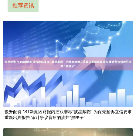
推荐资讯
俊升配资 *ST新潮因财报内控双非标“披星戴帽” 为保壳起诉立信要求
重新出具报告 审计争议背后的油井“黑匣子”