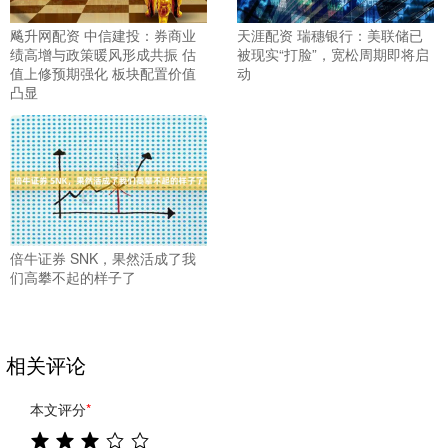
飚升网配资 中信建投：券商业
天涯配资 瑞穗银行：美联储已
绩高增与政策暖风形成共振 估
被现实“打脸”，宽松周期即将启
值上修预期强化 板块配置价值
动
凸显
倍牛证券 SNK，果然活成了我
们高攀不起的样子了
相关评论
本文评分
*