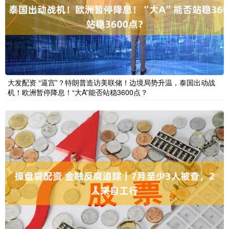
大发配资 “逼宫”？特朗普造访美联储！边境局势升温，泰国出动战
机！欧洲暂停降息！“大A”能否站稳3600点？