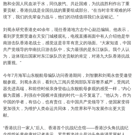
胞和全国人民血浓于水，同仇敌忾、共赴国难，为抗战胜利作出了重
要贡献，香港抗战是全国抗战的重要组成部分。“在当时非常艰难的环
境下，我们的先辈奋力战斗，他们的功绩值得我们永远铭记。”
刘蜀永研究香港史40余年，现任香港地方志中心副总编辑。他表示，
看到罗竞辉受邀在天安门城楼观礼，电视直播画面中有人介绍他是华
南游击队香港老战士，感觉这是非常有意义的场面。“大家知道，中国
共产党领导的华南抗日游击队中，实力最强的是东江纵队。我个人认
为，这体现出国家对东江纵队历史贡献的肯定，对港九大队香港抗战
的重视。”
今年7月海军山东舰航母编队访问香港期间，刘智鹏和刘蜀永曾受邀登
舰参观。刘蜀永表示，看到九三阅兵受阅部队军容整齐威严，受阅武
器先进高端，和前些时候亲身登临山东舰航母参观的感受一样，“内心
极为震撼，列强在中国横冲直撞的时代一去不复返了。”他认为，作为
中国的学者，有信心，也有责任，在中国共产党领导下，使国家变得
更加强大，为维护人类命运共同体，为世界和平与发展作出更大贡
献。
“香港抗日一家人”后人、香港首个抗战纪念馆——香港沙头角抗战纪
念馆馆长黄俊康对记者表示，罗竞辉老战士是沙头角南涌罗屋村人，