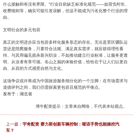
什么接触和有没有界限。"行业目前缺乏标准化规范——如背负时长、
收费细则等，确实可能引发误解，但这不能成为污名化整个行业的理
由。
文明社会的多元包容
真正的文明进步应当包容多样化服务形态的存在。无论是景区骡队运
货还是陪爬服务，只要符合法规、满足真实需求，就应获得理性看
待。与其用偏见扼杀新兴职业，不如推动建立行业标准，让服务更透
明、从业者有章可循。名山之巅的体验价值，恰恰在于让人们以更自
由、从容的方式感受自然与文化。
这场争议或许将成为中国旅游服务细分化的一个注脚：在市场需求与
道德评判之间，我们仍需探索更包容且规范的平衡点。
发布于：湖北省
博牛配资提示：文章来自网络，不代表本站观点。
上一篇：
宇奇配资 赛力斯创新车辆控制：哑语手势也能操控汽
车？