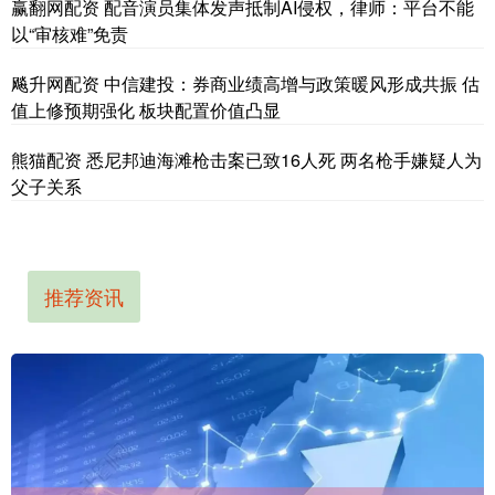
赢翻网配资 配音演员集体发声抵制AI侵权，律师：平台不能
以“审核难”免责
飚升网配资 中信建投：券商业绩高增与政策暖风形成共振 估
值上修预期强化 板块配置价值凸显
熊猫配资 悉尼邦迪海滩枪击案已致16人死 两名枪手嫌疑人为
父子关系
推荐资讯