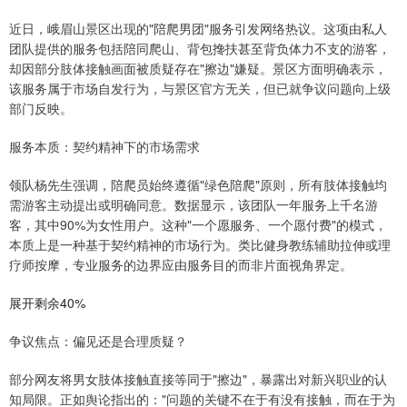
近日，峨眉山景区出现的"陪爬男团"服务引发网络热议。这项由私人
团队提供的服务包括陪同爬山、背包搀扶甚至背负体力不支的游客，
却因部分肢体接触画面被质疑存在"擦边"嫌疑。景区方面明确表示，
该服务属于市场自发行为，与景区官方无关，但已就争议问题向上级
部门反映。
服务本质：契约精神下的市场需求
领队杨先生强调，陪爬员始终遵循"绿色陪爬"原则，所有肢体接触均
需游客主动提出或明确同意。数据显示，该团队一年服务上千名游
客，其中90%为女性用户。这种"一个愿服务、一个愿付费"的模式，
本质上是一种基于契约精神的市场行为。类比健身教练辅助拉伸或理
疗师按摩，专业服务的边界应由服务目的而非片面视角界定。
展开剩余40%
争议焦点：偏见还是合理质疑？
部分网友将男女肢体接触直接等同于"擦边"，暴露出对新兴职业的认
知局限。正如舆论指出的："问题的关键不在于有没有接触，而在于为