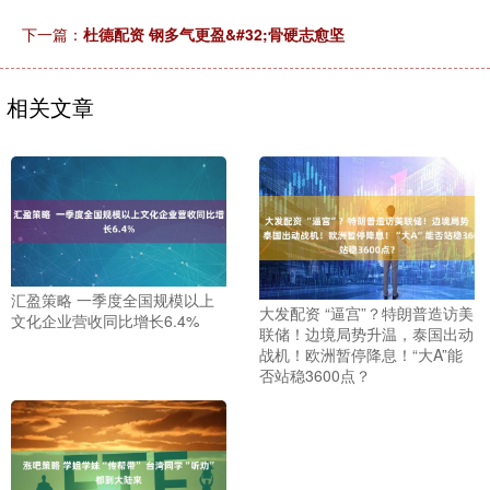
下一篇：
杜德配资 钢多气更盈&#32;骨硬志愈坚
相关文章
汇盈策略 一季度全国规模以上
大发配资 “逼宫”？特朗普造访美
文化企业营收同比增长6.4%
联储！边境局势升温，泰国出动
战机！欧洲暂停降息！“大A”能
否站稳3600点？