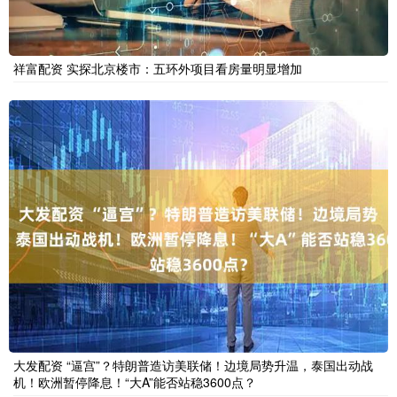
祥富配资 实探北京楼市：五环外项目看房量明显增加
大发配资 “逼宫”？特朗普造访美联储！边境局势升温，泰国出动战
机！欧洲暂停降息！“大A”能否站稳3600点？