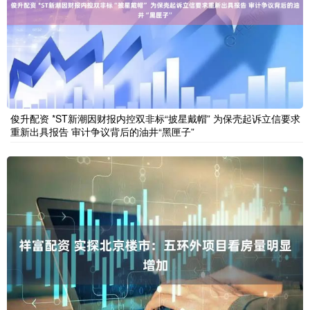
俊升配资 *ST新潮因财报内控双非标“披星戴帽” 为保壳起诉立信要求
重新出具报告 审计争议背后的油井“黑匣子”